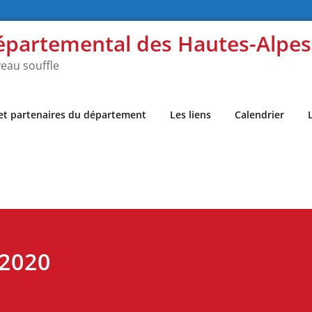
épartemental des Hautes-Alpe
eau souffle
 et partenaires du département
Les liens
Calendrier
 2020