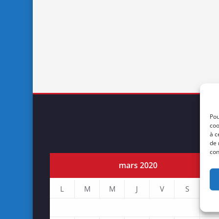
Pou
coo
à c
de 
con
mars 2020
L
M
M
J
V
S
D
1