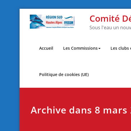
Skip
Comité D
to
content
Sous l'eau un nouv
Accueil
Les Commissions
Les clubs
Politique de cookies (UE)
Archive dans 8 mars