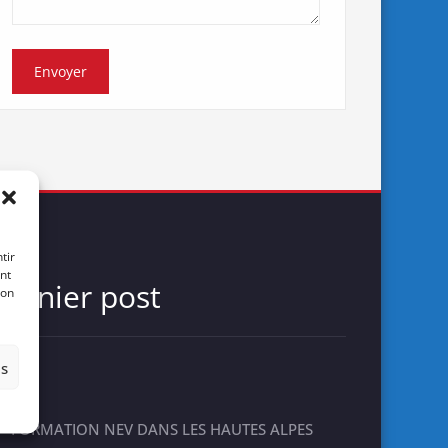
tir
nt
Dernier post
son
es
FORMATION NEV DANS LES HAUTES ALPES