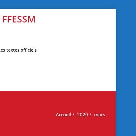
s FFESSM
Les textes officiels
Accueil
2020
mars