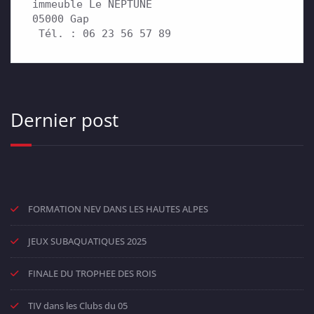
immeuble Le NEPTUNE

05000 Gap

 Tél. : 06 23 56 57 89
Dernier post
FORMATION NEV DANS LES HAUTES ALPES
JEUX SUBAQUATIQUES 2025
FINALE DU TROPHEE DES ROIS
TIV dans les Clubs du 05