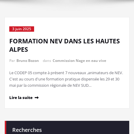
3 juin 2025
FORMATION NEV DANS LES HAUTES
ALPES
Par
Bruno Bozon
dans
Commission Nage en eau vive
Le CODEP 05 compte à présent 7 nouveaux ,animateurs de NEV.
C'est au cours d'une formation pratique dispensée les 29 et 30
mai par la commission régionale de NEV SUD…
Lire la suite
Recherches