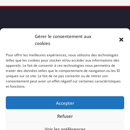
Gérer le consentement aux
cookies
juin 2025
Pour offrir les meilleures expériences, nous utilisons des technologies
telles que les cookies pour stocker et/ou accéder aux informations des
L
M
M
J
V
S
D
appareils. Le fait de consentir à ces technologies nous permettra de
1
traiter des données telles que le comportement de navigation ou les ID
uniques sur ce site. Le fait de ne pas consentir ou de retirer son
2
3
4
5
6
7
8
consentement peut avoir un effet négatif sur certaines caractéristiques
et fonctions.
9
10
11
12
13
14
15
16
17
18
19
20
21
22
Accepter
23
24
25
26
27
28
29
Refuser
30
« Avr
Voir les préférences