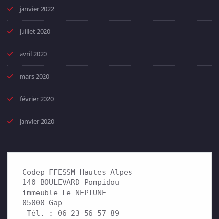
janvier 2022
juillet 2020
avril 2020
mars 2020
février 2020
janvier 2020
Codep FFESSM Hautes Alpes

140 BOULEVARD Pompidou 

immeuble Le NEPTUNE

05000 Gap

 Tél. : 06 23 56 57 89