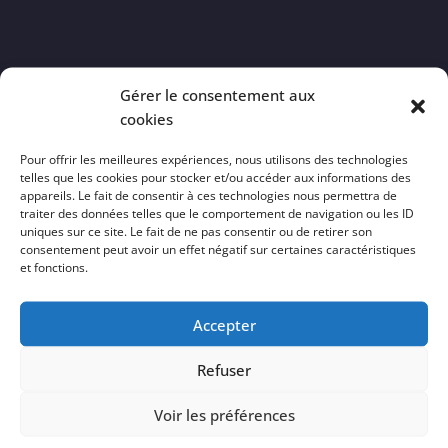
Gérer le consentement aux
cookies
juin 2023
Pour offrir les meilleures expériences, nous utilisons des technologies
telles que les cookies pour stocker et/ou accéder aux informations des
L
M
M
J
V
S
D
appareils. Le fait de consentir à ces technologies nous permettra de
1
2
3
4
traiter des données telles que le comportement de navigation ou les ID
uniques sur ce site. Le fait de ne pas consentir ou de retirer son
5
6
7
8
9
10
11
consentement peut avoir un effet négatif sur certaines caractéristiques
et fonctions.
12
13
14
15
16
17
18
19
20
21
22
23
24
25
Accepter
26
27
28
29
30
Refuser
« Mai
Jan »
Voir les préférences
Archives