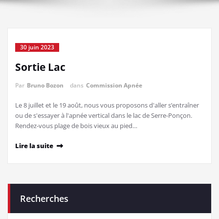
30 juin 2023
Sortie Lac
Par
Bruno Bozon
dans
Commission Apnée
Le 8 juillet et le 19 août, nous vous proposons d'aller s’entraîner
ou de s'essayer à l'apnée vertical dans le lac de Serre-Ponçon.
Rendez-vous plage de bois vieux au pied…
Lire la suite
Recherches