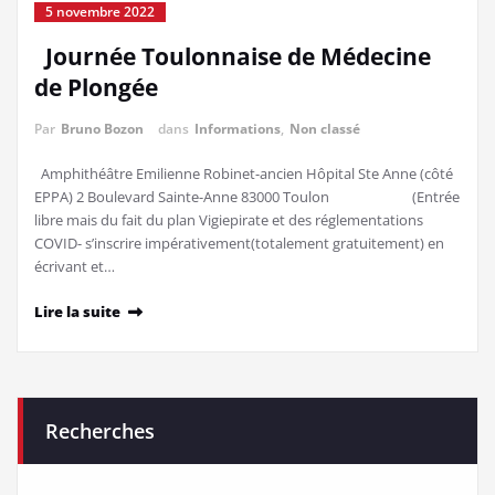
5 novembre 2022
Journée Toulonnaise de Médecine
de Plongée
Par
Bruno Bozon
dans
Informations
,
Non classé
Amphithéâtre Emilienne Robinet-ancien Hôpital Ste Anne (côté
EPPA) 2 Boulevard Sainte-Anne 83000 Toulon (Entrée
libre mais du fait du plan Vigiepirate et des réglementations
COVID- s’inscrire impérativement(totalement gratuitement) en
écrivant et…
Lire la suite
Recherches