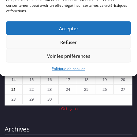
consentement peut avoir un effet négatif sur certaines caractéristiques
et fonctions.
Accepter
novembre 2022
Refuser
L
M
M
J
V
S
D
Voir les préférences
1
2
3
4
5
6
Politique de cookies
7
8
9
10
11
12
13
14
15
16
17
18
19
20
21
22
23
24
25
26
27
28
29
30
« Oct
Jan »
Archives