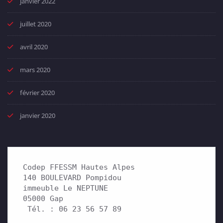
janvier 2022
juillet 2020
avril 2020
mars 2020
février 2020
janvier 2020
Codep FFESSM Hautes Alpes

140 BOULEVARD Pompidou 

immeuble Le NEPTUNE

05000 Gap

 Tél. : 06 23 56 57 89