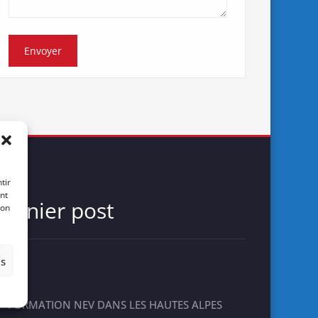
tir
nt
Dernier post
son
es
FORMATION NEV DANS LES HAUTES ALPES