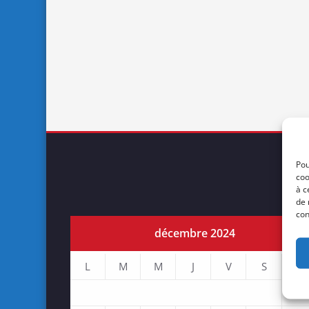
Pou
coo
à c
de 
con
décembre 2024
L
M
M
J
V
S
D
1