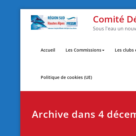
Skip
Comité D
to
content
Sous l'eau un nouv
Accueil
Les Commissions
Les clubs
Politique de cookies (UE)
Archive dans 4 déce