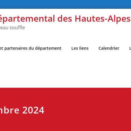
épartemental des Hautes-Alpe
eau souffle
 et partenaires du département
Les liens
Calendrier
mbre 2024