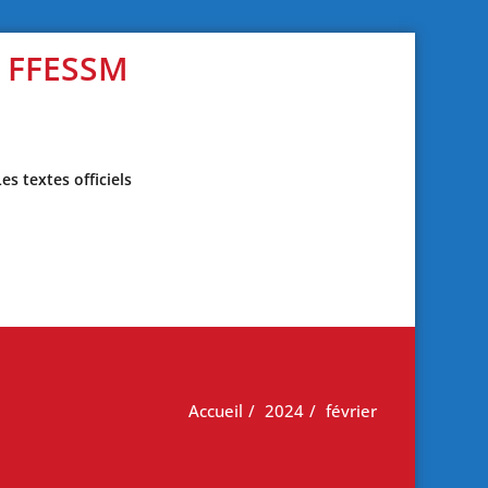
s FFESSM
Les textes officiels
Accueil
2024
février