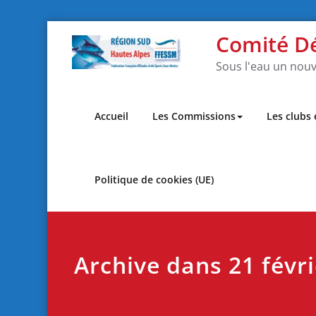
Skip
Comité D
to
content
Sous l'eau un nouv
Accueil
Les Commissions
Les clubs
Politique de cookies (UE)
Archive dans 21 févr