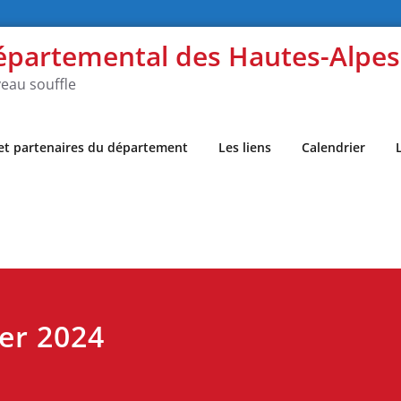
épartemental des Hautes-Alpe
eau souffle
 et partenaires du département
Les liens
Calendrier
ier 2024