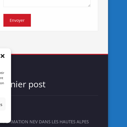
tir
nt
Dernier post
son
es
FORMATION NEV DANS LES HAUTES ALPES