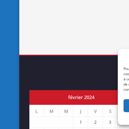
Pou
coo
à c
de 
con
février 2024
L
M
M
J
V
S
D
1
2
3
4