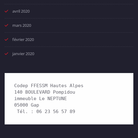
avril 2020
mars 2020
février 2020
janvier 2020
Codep FFESSM Hautes Alpes

140 BOULEVARD Pompidou 

immeuble Le NEPTUNE

05000 Gap

 Tél. : 06 23 56 57 89