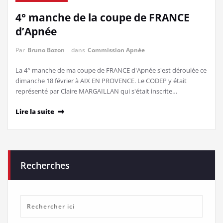
4° manche de la coupe de FRANCE
d’Apnée
Par
Bruno Bozon
dans
Commission Apnée
La 4° manche de ma coupe de FRANCE d'Apnée s'est déroulée ce
dimanche 18 février à AIX EN PROVENCE. Le CODEP y était
représenté par Claire MARGAILLAN qui s'était inscrite…
Lire la suite
Recherches