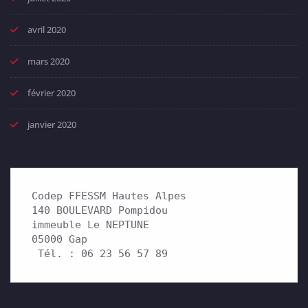
avril 2020
mars 2020
février 2020
janvier 2020
Codep FFESSM Hautes Alpes

140 BOULEVARD Pompidou 

immeuble Le NEPTUNE

05000 Gap

 Tél. : 06 23 56 57 89