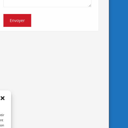
tir
nt
son