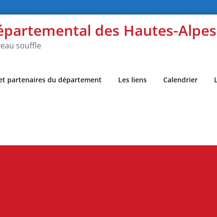
épartemental des Hautes-Alpe
eau souffle
 et partenaires du département
Les liens
Calendrier