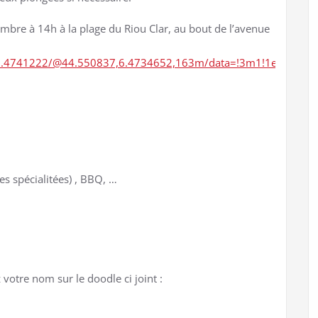
mbre à 14h à la plage du Riou Clar, au bout de l’avenue
3,6.4741222/@44.550837,6.4734652,163m/data=!3m1!1e3!4m2!
 spécialitées) , BBQ, …
 votre nom sur le doodle ci joint :