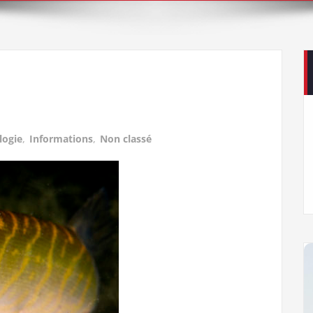
logie
,
Informations
,
Non classé