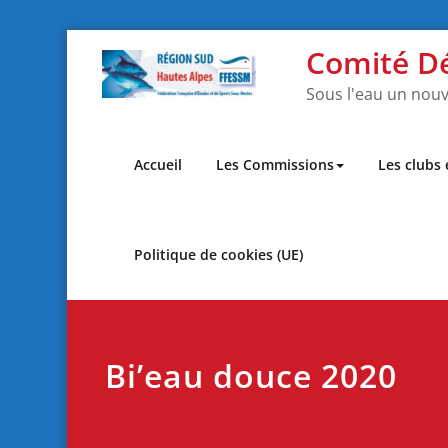
Skip
Comité D
to
content
Sous l'eau un nouv
Accueil
Les Commissions
Les clubs
Politique de cookies (UE)
Bi’eau douce 2020