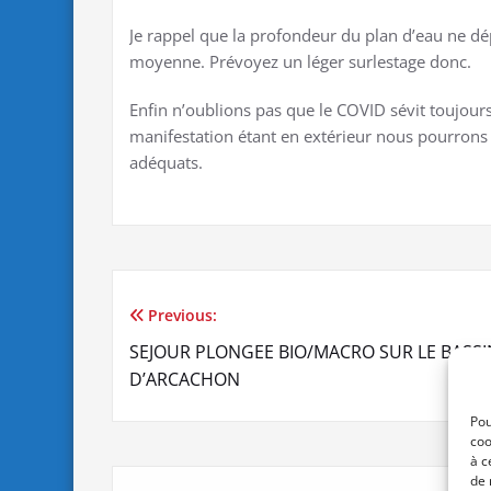
Je rappel que la profondeur du plan d’eau ne dé
moyenne. Prévoyez un léger surlestage donc.
Enfin n’oublions pas que le COVID sévit toujours
manifestation étant en extérieur nous pourrons a
adéquats.
Previous:
Navigation
SEJOUR PLONGEE BIO/MACRO SUR LE BASSI
de
D’ARCACHON
l’article
Pou
coo
à c
de 