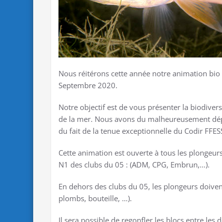
Nous réitérons cette année notre animation bi
Septembre 2020.
Notre objectif est de vous présenter la biodive
de la mer. Nous avons du malheureusement dépl
du fait de la tenue exceptionnelle du Codir FFES
Cette animation est ouverte à tous les plongeu
N1 des clubs du 05 : (ADM, CPG, Embrun,…).
En dehors des clubs du 05, les plongeurs doive
plombs, bouteille, …).
Il sera possible de regonfler les blocs entre les