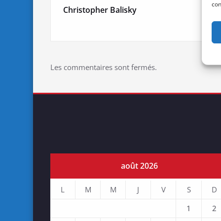
con
Christopher Balisky
Les commentaires sont fermés.
août 2026
L
M
M
J
V
S
D
1
2