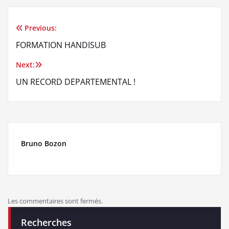
Previous:
Navigation
FORMATION HANDISUB
de
Next:
l’article
UN RECORD DEPARTEMENTAL !
Bruno Bozon
Les commentaires sont fermés.
Recherches