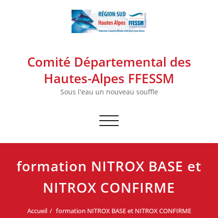
Skip
to
content
Comité Départemental des
Hautes-Alpes FFESSM
Sous l'eau un nouveau souffle
Afficher/masquer la navigation
formation NITROX BASE et
NITROX CONFIRME
Accueil
formation NITROX BASE et NITROX CONFIRME