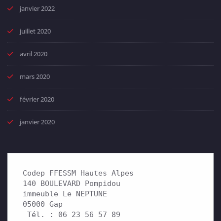
janvier 2022
juillet 2020
avril 2020
mars 2020
février 2020
janvier 2020
Codep FFESSM Hautes Alpes

140 BOULEVARD Pompidou 

immeuble Le NEPTUNE

05000 Gap

 Tél. : 06 23 56 57 89