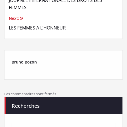
JOURNEE INTERNATIONALE DES DROITS DES
de
FEMMES
l’article
Next:
LES FEMMES A L’HONNEUR
Bruno Bozon
Les commentaires sont fermés.
Recherches