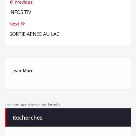
Previous:
Navigation
INFOS TIV
de
Next:
l’article
SORTIE APNEE AU LAC
Jean-Marc
Les commentaires sont fermés.
Recherches