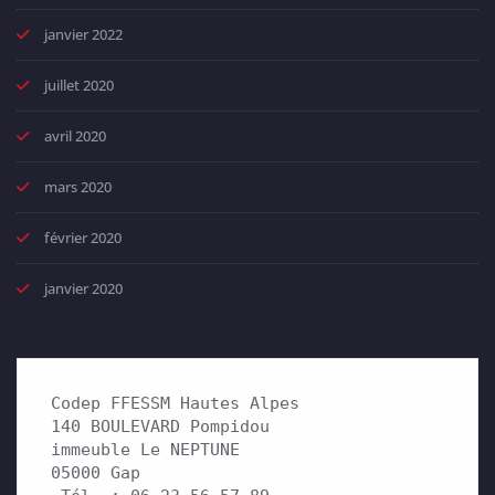
janvier 2022
juillet 2020
avril 2020
mars 2020
février 2020
janvier 2020
Codep FFESSM Hautes Alpes

140 BOULEVARD Pompidou 

immeuble Le NEPTUNE

05000 Gap
