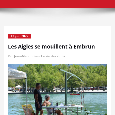
13 juin 2022
Les Aigles se mouillent à Embrun
Par
Jean-Marc
dans
La vie des clubs