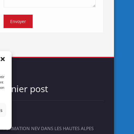
tir
nt
Dernier post
son
es
FORMATION NEV DANS LES HAUTES ALPES