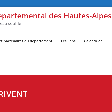
épartemental des Hautes-Alpe
eau souffle
 et partenaires du département
Les liens
Calendrier
RIVENT