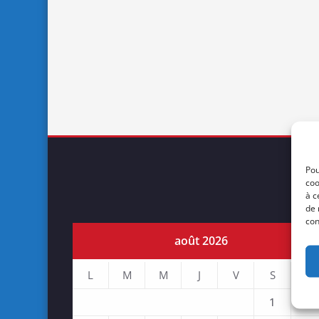
Pou
coo
à c
de 
con
août 2026
L
M
M
J
V
S
D
1
2