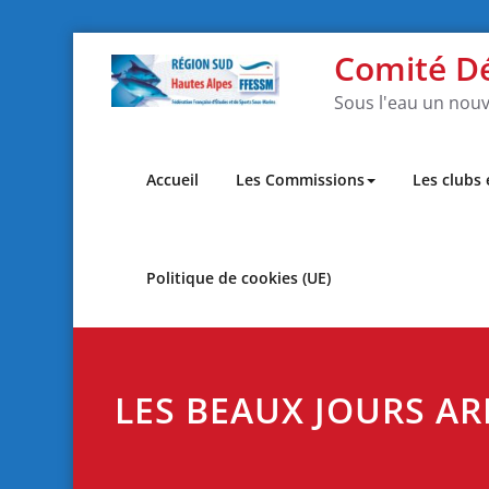
Skip
Comité D
to
content
Sous l'eau un nouv
Accueil
Les Commissions
Les clubs
Politique de cookies (UE)
LES BEAUX JOURS AR