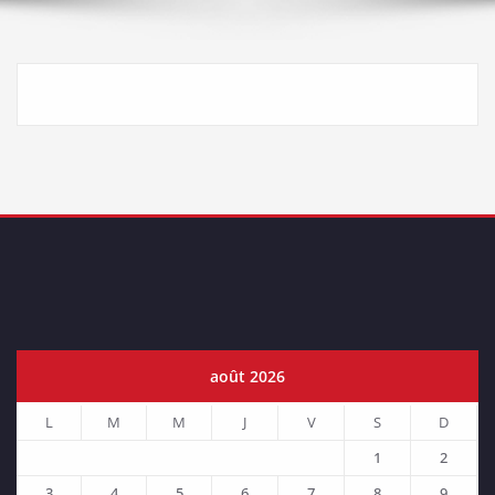
août 2026
L
M
M
J
V
S
D
1
2
3
4
5
6
7
8
9