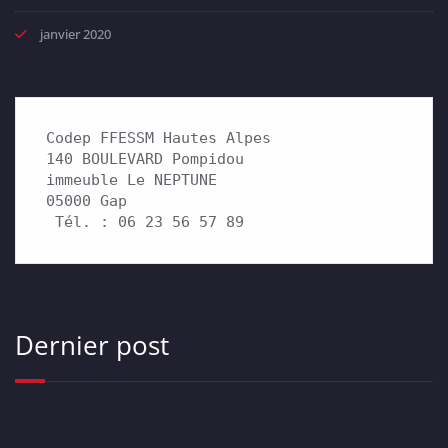
janvier 2020
Codep FFESSM Hautes Alpes

140 BOULEVARD Pompidou 

immeuble Le NEPTUNE

05000 Gap

 Tél. : 06 23 56 57 89
Dernier post