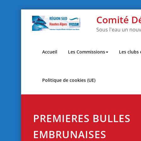
Skip
Comité D
to
content
Sous l'eau un nouv
Accueil
Les Commissions
Les clubs
Politique de cookies (UE)
PREMIERES BULLES
EMBRUNAISES