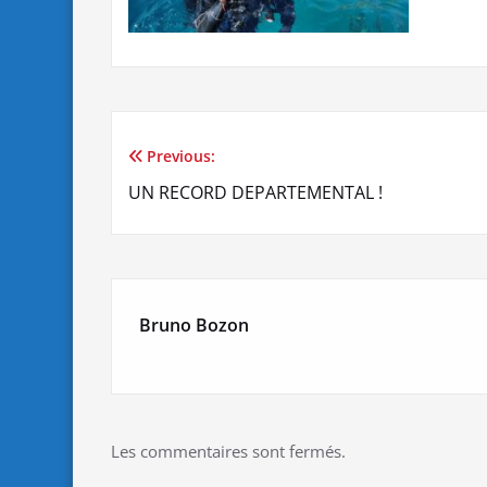
Previous:
Navigation
UN RECORD DEPARTEMENTAL !
de
l’article
Bruno Bozon
Les commentaires sont fermés.