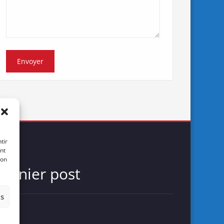
tir
nt
son
Dernier post
es