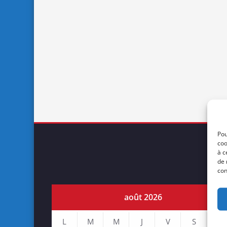
Pou
coo
à c
de 
con
août 2026
L
M
M
J
V
S
D