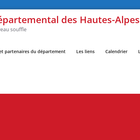
épartemental des Hautes-Alpe
eau souffle
 et partenaires du département
Les liens
Calendrier