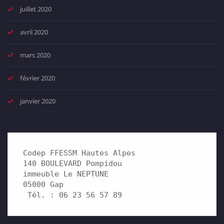
juillet 2020
avril 2020
mars 2020
février 2020
janvier 2020
Codep FFESSM Hautes Alpes

140 BOULEVARD Pompidou 

immeuble Le NEPTUNE

05000 Gap

 Tél. : 06 23 56 57 89