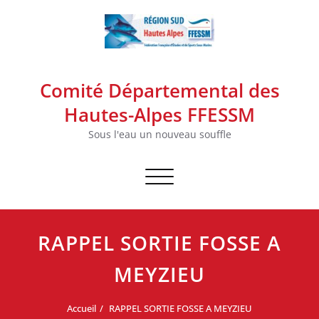
Skip
to
content
Comité Départemental des
Hautes-Alpes FFESSM
Sous l'eau un nouveau souffle
Afficher/masquer la navigation
RAPPEL SORTIE FOSSE A
MEYZIEU
Accueil
RAPPEL SORTIE FOSSE A MEYZIEU