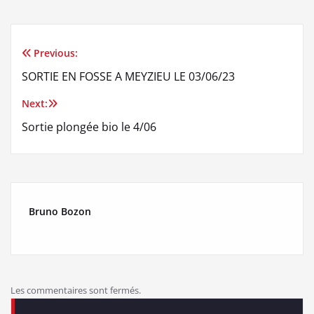
Previous:
Navigation
SORTIE EN FOSSE A MEYZIEU LE 03/06/23
de
Next:
l’article
Sortie plongée bio le 4/06
Bruno Bozon
Les commentaires sont fermés.