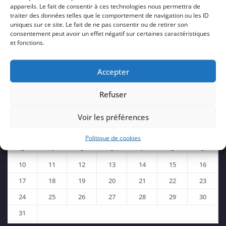
appareils. Le fait de consentir à ces technologies nous permettra de
traiter des données telles que le comportement de navigation ou les ID
uniques sur ce site. Le fait de ne pas consentir ou de retirer son
consentement peut avoir un effet négatif sur certaines caractéristiques
et fonctions.
Accepter
Refuser
août 2026
Voir les préférences
L
M
M
J
V
S
D
1
2
Politique de cookies
3
4
5
6
7
8
9
10
11
12
13
14
15
16
17
18
19
20
21
22
23
24
25
26
27
28
29
30
31