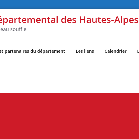
épartemental des Hautes-Alpe
eau souffle
 et partenaires du département
Les liens
Calendrier