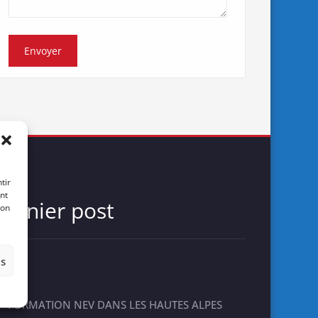
tir
nt
Dernier post
son
es
FORMATION NEV DANS LES HAUTES ALPES