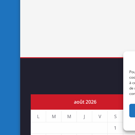
Pou
coo
à c
de 
con
août 2026
L
M
M
J
V
S
D
1
2