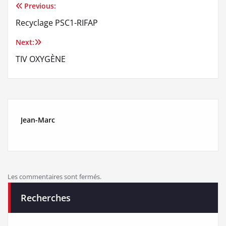
Previous:
Navigation
Recyclage PSC1-RIFAP
de
Next:
l’article
TIV OXYGÈNE
Jean-Marc
Les commentaires sont fermés.
Recherches