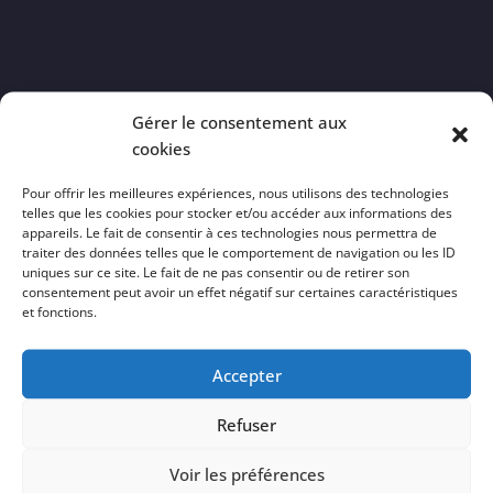
Gérer le consentement aux
cookies
mai 2022
Pour offrir les meilleures expériences, nous utilisons des technologies
L
M
M
J
V
S
D
telles que les cookies pour stocker et/ou accéder aux informations des
appareils. Le fait de consentir à ces technologies nous permettra de
1
traiter des données telles que le comportement de navigation ou les ID
2
3
4
5
6
7
8
uniques sur ce site. Le fait de ne pas consentir ou de retirer son
consentement peut avoir un effet négatif sur certaines caractéristiques
9
10
11
12
13
14
15
et fonctions.
16
17
18
19
20
21
22
Accepter
23
24
25
26
27
28
29
30
31
Refuser
« Avr
Juin »
Voir les préférences