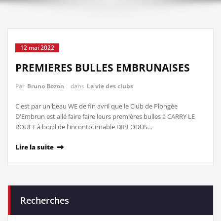
12 mai 2022
PREMIERES BULLES EMBRUNAISES
Par
Bruno Bozon
dans
La vie des clubs
C'est par un beau WE de fin avril que le Club de Plongée
D'Embrun est allé faire faire leurs premières bulles à CARRY LE
ROUET à bord de l'incontournable DIPLODUS…
Lire la suite
Recherches